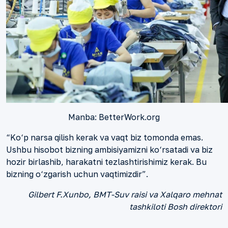
Manba: BetterWork.org
“Ko‘p narsa qilish kerak va vaqt biz tomonda emas.
Ushbu hisobot bizning ambisiyamizni ko‘rsatadi va biz
hozir birlashib, harakatni tezlashtirishimiz kerak. Bu
bizning o‘zgarish uchun vaqtimizdir”.
Gilbert F.Xunbo, BMT-Suv raisi va Xalqaro mehnat
tashkiloti Bosh direktori