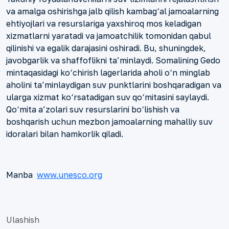
va amalga oshirishga jalb qilish kambag‘al jamoalarning
ehtiyojlari va resurslariga yaxshiroq mos keladigan
xizmatlarni yaratadi va jamoatchilik tomonidan qabul
qilinishi va egalik darajasini oshiradi. Bu, shuningdek,
javobgarlik va shaffoflikni ta’minlaydi. Somalining Gedo
mintaqasidagi ko‘chirish lagerlarida aholi o‘n minglab
aholini ta’minlaydigan suv punktlarini boshqaradigan va
ularga xizmat ko‘rsatadigan suv qo‘mitasini saylaydi.
Qo‘mita a’zolari suv resurslarini bo‘lishish va
boshqarish uchun mezbon jamoalarning mahalliy suv
idoralari bilan hamkorlik qiladi.
Manba
www.unesco.org
Ulashish