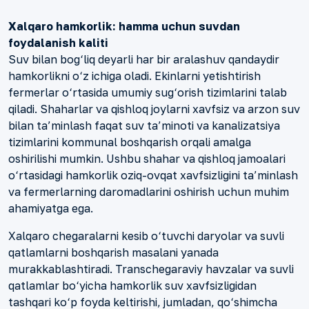
Xalqaro hamkorlik: hamma uchun suvdan
foydalanish kaliti
Suv bilan bog‘liq deyarli har bir aralashuv qandaydir
hamkorlikni o‘z ichiga oladi. Ekinlarni yetishtirish
fermerlar o‘rtasida umumiy sug‘orish tizimlarini talab
qiladi. Shaharlar va qishloq joylarni xavfsiz va arzon suv
bilan ta’minlash faqat suv ta’minoti va kanalizatsiya
tizimlarini kommunal boshqarish orqali amalga
oshirilishi mumkin. Ushbu shahar va qishloq jamoalari
o‘rtasidagi hamkorlik oziq-ovqat xavfsizligini ta’minlash
va fermerlarning daromadlarini oshirish uchun muhim
ahamiyatga ega.
Xalqaro chegaralarni kesib o‘tuvchi daryolar va suvli
qatlamlarni boshqarish masalani yanada
murakkablashtiradi. Transchegaraviy havzalar va suvli
qatlamlar bo‘yicha hamkorlik suv xavfsizligidan
tashqari ko‘p foyda keltirishi, jumladan, qo‘shimcha