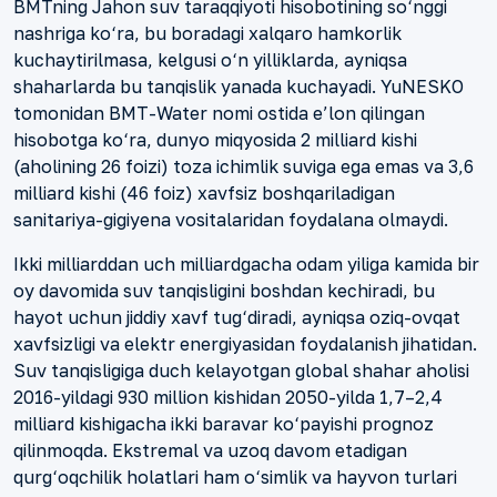
BMTning Jahon suv taraqqiyoti hisobotining so‘nggi
nashriga ko‘ra, bu boradagi xalqaro hamkorlik
kuchaytirilmasa, kelgusi o‘n yilliklarda, ayniqsa
shaharlarda bu tanqislik yanada kuchayadi. YuNESKO
tomonidan BMT-Water nomi ostida e’lon qilingan
hisobotga ko‘ra, dunyo miqyosida 2 milliard kishi
(aholining 26 foizi) toza ichimlik suviga ega emas va 3,6
milliard kishi (46 foiz) xavfsiz boshqariladigan
sanitariya-gigiyena vositalaridan foydalana olmaydi.
Ikki milliarddan uch milliardgacha odam yiliga kamida bir
oy davomida suv tanqisligini boshdan kechiradi, bu
hayot uchun jiddiy xavf tug‘diradi, ayniqsa oziq-ovqat
xavfsizligi va elektr energiyasidan foydalanish jihatidan.
Suv tanqisligiga duch kelayotgan global shahar aholisi
2016-yildagi 930 million kishidan 2050-yilda 1,7–2,4
milliard kishigacha ikki baravar ko‘payishi prognoz
qilinmoqda. Ekstremal va uzoq davom etadigan
qurg‘oqchilik holatlari ham o‘simlik va hayvon turlari