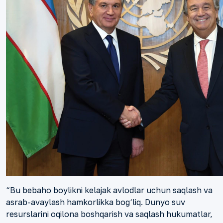
“Bu bebaho boylikni kelajak avlodlar uchun saqlash va
asrab-avaylash hamkorlikka bog‘liq. Dunyo suv
resurslarini oqilona boshqarish va saqlash hukumatlar,