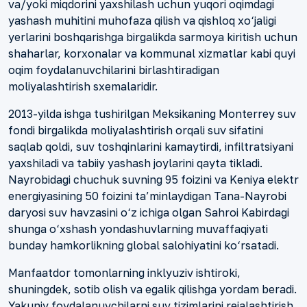
va/yoki miqdorini yaxshilash uchun yuqori oqimdagi
yashash muhitini muhofaza qilish va qishloq xo‘jaligi
yerlarini boshqarishga birgalikda sarmoya kiritish uchun
shaharlar, korxonalar va kommunal xizmatlar kabi quyi
oqim foydalanuvchilarini birlashtiradigan
moliyalashtirish sxemalaridir.
2013-yilda ishga tushirilgan Meksikaning Monterrey suv
fondi birgalikda moliyalashtirish orqali suv sifatini
saqlab qoldi, suv toshqinlarini kamaytirdi, infiltratsiyani
yaxshiladi va tabiiy yashash joylarini qayta tikladi.
Nayrobidagi chuchuk suvning 95 foizini va Keniya elektr
energiyasining 50 foizini ta’minlaydigan Tana-Nayrobi
daryosi suv havzasini o‘z ichiga olgan Sahroi Kabirdagi
shunga o‘xshash yondashuvlarning muvaffaqiyati
bunday hamkorlikning global salohiyatini ko‘rsatadi.
Manfaatdor tomonlarning inklyuziv ishtiroki,
shuningdek, sotib olish va egalik qilishga yordam beradi.
Yakuniy foydalanuvchilarni suv tizimlarini rejalashtirish