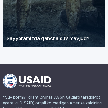
Sayyoramizda qancha suv mavjud?
“Suv bormi?” grant loyihasi AQSh Xalqaro taraqqiyot
agentligi (USAID) orqali ko’rsatilgan Amerika xalqining