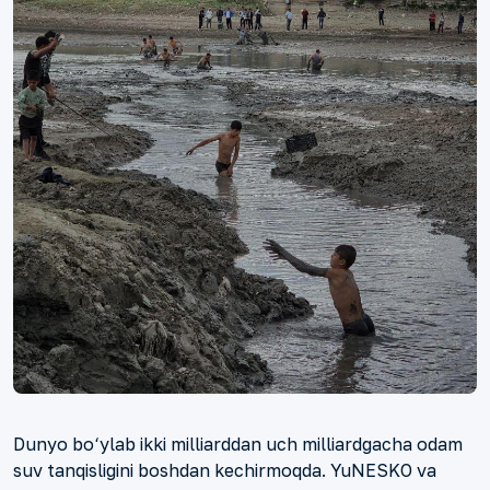
Dunyo bo‘ylab ikki milliarddan uch milliardgacha odam
suv tanqisligini boshdan kechirmoqda. YuNESKO va