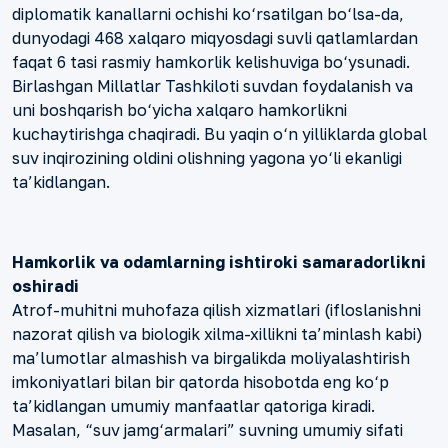
diplomatik kanallarni ochishi ko‘rsatilgan bo‘lsa-da,
dunyodagi 468 xalqaro miqyosdagi suvli qatlamlardan
faqat 6 tasi rasmiy hamkorlik kelishuviga bo‘ysunadi.
Birlashgan Millatlar Tashkiloti suvdan foydalanish va
uni boshqarish bo‘yicha xalqaro hamkorlikni
kuchaytirishga chaqiradi. Bu yaqin o‘n yilliklarda global
suv inqirozining oldini olishning yagona yo‘li ekanligi
ta’kidlangan.
Hamkorlik va odamlarning ishtiroki samaradorlikni
oshiradi
Atrof-muhitni muhofaza qilish xizmatlari (ifloslanishni
nazorat qilish va biologik xilma-xillikni ta’minlash kabi)
ma’lumotlar almashish va birgalikda moliyalashtirish
imkoniyatlari bilan bir qatorda hisobotda eng ko‘p
ta’kidlangan umumiy manfaatlar qatoriga kiradi.
Masalan, “suv jamg‘armalari” suvning umumiy sifati