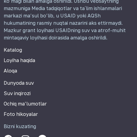
ko’magi bilan amalga oshirildi. Ushbu vebsaytning
mazmuniga Media tadqiqotlar va ta´lim ishlanmalari
markazi ma’sul bo’lib, u USAID yoki AQSh
hukumatining rasmiy nuqtai nazarini aks ettirmaydi.
Mazkur grant loyihasi USAIDning suv va atrof-muhit
mintaqaviy loyihasi doirasida amalga oshirildi.
Katalog
Loyiha haqida
Aloqa
Dunyoda suv
Suv inqirozi
Ochiq ma’lumotlar
Foto hikoyalar
Bizni kuzating