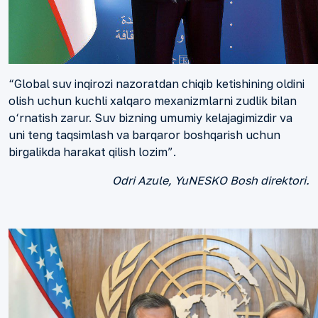
“Global suv inqirozi nazoratdan chiqib ketishining oldini
olish uchun kuchli xalqaro mexanizmlarni zudlik bilan
o‘rnatish zarur. Suv bizning umumiy kelajagimizdir va
uni teng taqsimlash va barqaror boshqarish uchun
birgalikda harakat qilish lozim”.
Odri Azule, YuNESKO Bosh direktori.