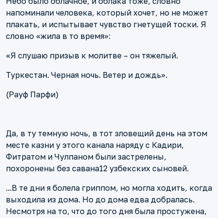
Небо было облачное, и облака тоже, словно
напоминали человека, который хочет, но не может
плакать, и испытывает чувство гнетущей тоски. Я
словно «жила в то время»:
«Я слушаю призыв к молитве – он тяжелый.
Туркестан. Черная ночь. Ветер и дождь».
(Рауф Парфи)
Да, в ту темную ночь, в тот зловещий день на этом
месте казни у этого канала наряду с Кадири,
Фитратом и Чулпаном были застрелены,
похоронены без савана12 узбекских сыновей.
...В те дни я болела гриппом, но могла ходить, когда
выходила из дома. Но до дома едва добралась.
Несмотря на то, что до того дня была простужена,