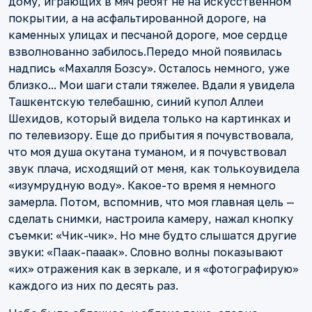
дому, играющих в мяч ребят не на искусственном
покрытии, а на асфальтированной дороге, на
каменных улицах и песчаной дороге, мое сердце
взволнованно забилось.Передо мной появилась
надпись «Махалля Бозсу». Осталось немного, уже
близко... Мои шаги стали тяжелее. Вдали я увидела
Ташкентскую телебашню, синий купол Аллеи
Шехидов, который видела только на картинках и
по телевизору. Еще до прибытия я почувствовала,
что моя душа окутана туманом, и я почувствовал
звук плача, исходящий от меня, как толькоувидела
«изумрудную воду». Какое-то время я немного
замерла. Потом, вспомнив, что моя главная цель —
сделать снимки, настроила камеру, нажал кнопку
съемки: «Чик-чик». Но мне будто слышатся другие
звуки: «Паак-пааак». Словно волны показывают
«их» отражения как в зеркале, и я «фотографирую»
каждого из них по десять раз.