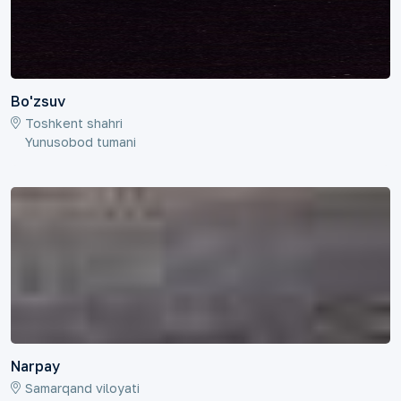
Bo'zsuv
Toshkent shahri
Yunusobod tumani
Narpay
Samarqand viloyati