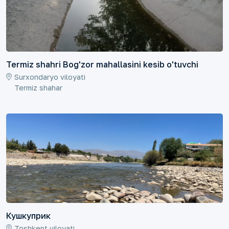
Termiz shahri Bog'zor mahallasini kesib o'tuvchi
Surxondaryo viloyati
Termiz shahar
Кушкуприк
Toshkent viloyati