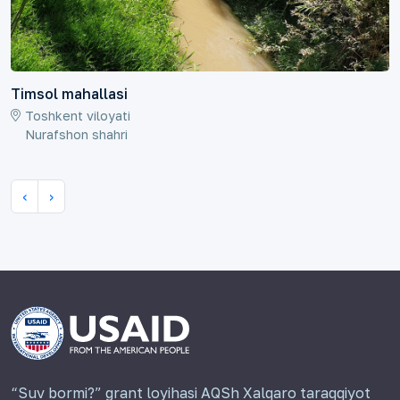
Timsol mahallasi
Toshkent viloyati
Nurafshon shahri
‹
›
“Suv bormi?” grant loyihasi AQSh Xalqaro taraqqiyot