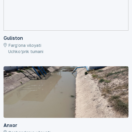
Guliston
Fargʻona viloyati
Uchko‘prik tumani
Anxor