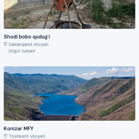
Shodi bobo qudugʻi
Samarqand viloyati
Urgut tumani
Konizar MFY
Toshkent viloyati