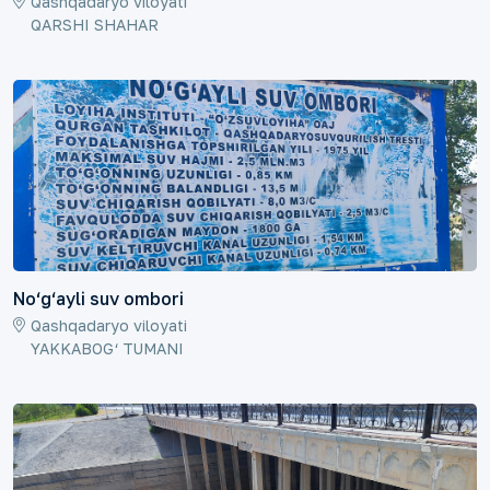
Qashqadaryo viloyati
QARSHI SHAHAR
No‘g‘ayli suv ombori
Qashqadaryo viloyati
YAKKABOG‘ TUMANI