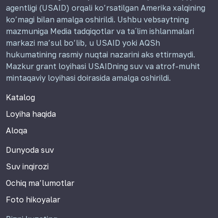
agentligi (USAID) orqali ko’rsatilgan Amerika xalqining
ko’magi bilan amalga oshirildi. Ushbu vebsaytning
mazmuniga Media tadqiqotlar va ta´lim ishlanmalari
markazi ma’sul bo’lib, u USAID yoki AQSh
hukumatining rasmiy nuqtai nazarini aks ettirmaydi.
Mazkur grant loyihasi USAIDning suv va atrof-muhit
mintaqaviy loyihasi doirasida amalga oshirildi.
Katalog
Loyiha haqida
Aloqa
Dunyoda suv
Suv inqirozi
Ochiq ma’lumotlar
Foto hikoyalar