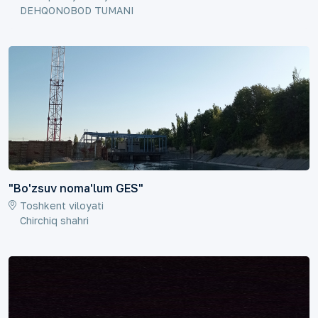
DEHQONOBOD TUMANI
"Bo'zsuv noma'lum GES"
Toshkent viloyati
Chirchiq shahri