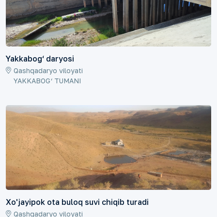
Yakkabog‘ daryosi
Qashqadaryo viloyati
YAKKABOG‘ TUMANI
Xo'jayipok ota buloq suvi chiqib turadi
Qashqadaryo viloyati