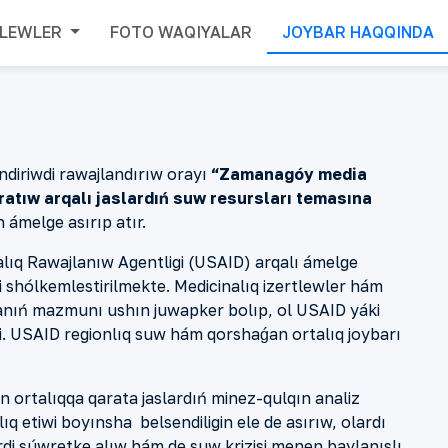
TLEWLER
FOTO WAQIYALAR
JOYBAR HAQQINDA
ndiriwdi
rawajlandırıw orayı
“Zamanagóy media
atıw arqalı jaslardıń
suw resursları temasına
 ámelge asırıp atır.
alıq Rawajlanıw Agentligi (USAID) arqalı
ámelge
i
shólkemlestirilmekte
. Medicinalıq izertlewler hám
panıń mazmunı ushın juwapker bolıp, ol USAID y
áki
i.
USAID regionlıq suw hám
qorshaǵan
ortalıq joybarı
an
ortalıqqa
qarata
jaslardıń minez-qul
qın
analiz
lıq
etiwi
boyınsha
belsendiligin ele de
asırıw
,
olardı
rdi súwretke alıw hám
de
suw
krizisi
menen baylanıslı