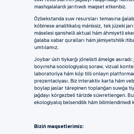
mashqalalard
ı
ja
rıtıwdı
maqset etkenbiz.
Ó
zbekstanda suw resursları temasına ǵ
alab
kóbinese analitik
alıq
mánissiz, tek
júzeki ja
r
máselesi qanshel
l
i aktual hám
áhmiyetli
eken
ǵalaba xabar quralları hám jámiyetshilik itib
umtılamız
.
Joybar
ú
sh tiykarǵı jónelisti ámelge asıradı
boyınsha so
c
iologi
yalıq
soraw, vizual konte
laboratoriya hám kóp tilli onlayn platform
prezentaciyası. Biz
i
nteraktiv karta hám veb-
boylap jaslar tárepinen t
o
planǵan suwǵa tiyi
jaǵdayı kórgezbeli
tárizde
s
ú
wretlengen. Bu
ekologiyalıq
belsendi
lik hám
bilimlendiriw
di
Biziń maqsetlerimiz: