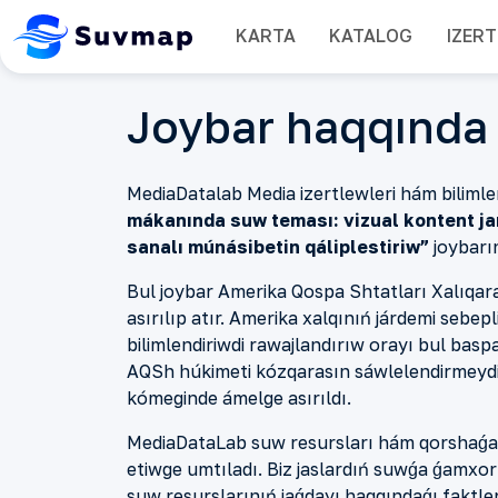
KARTA
KATALOG
IZER
Joybar haqqında
MediaDatalab Media izertlewleri hám
bilimle
mákanında suw teması: vizual kontent jar
sanalı
mú
n
á
s
i
betin qáliplestiriw”
joybarın
Bul joybar Amerika Qospa Shtatları Xalıqar
asırılıp atır.
Amerika xalq
ı
n
ı
ń járdemi sebepl
bilimlendiriw
di rawajlandırıw orayı bul bas
AQSh húkimeti kózqarasın sáwlelendirmeyd
kómeginde
ámelge asırıldı.
MediaDataLab suw resursları hám
qorshaǵ
etiwge
umtılad
ı. Biz jaslardıń suwǵa ǵamxor
suw resursları
nıń
jaǵdayı
haqqın
daǵı faktle