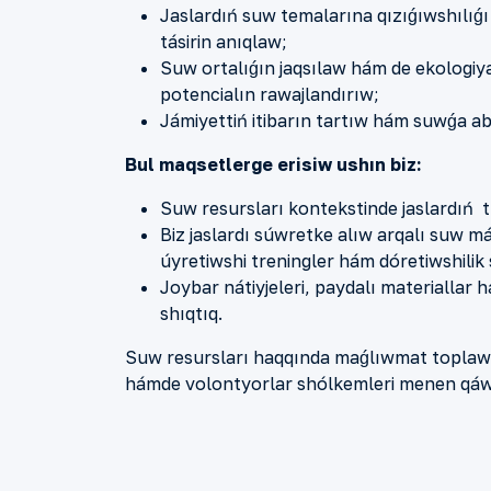
Jaslardıń suw temalarına qı
zıǵıwshı
lıǵ
tásirin anıqlaw;
Suw ortalıǵın jaqsılaw hám
de
ekologiy
potencialın rawajlandırıw;
Jámi
y
ettiń itibarın tartıw hám suwǵa
ab
Bul maqsetlerge erisiw ushın biz:
Suw resursları kontekstinde jaslardıń t
Biz jaslardı súwretke alıw arqalı suw má
úyretiwshi treningler hám dóretiwshilik
Joybar nátiyjeleri, paydalı materiallar 
shıqtıq.
Suw resursları haqqında maǵlıwmat toplaw 
hám
de
volontyorlar shólkemleri menen
qáw