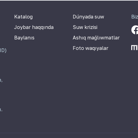
Katalog
Dúnyada suw
Bi
Joybar haqqında
Suw krizisi
Baylanıs
Ashıq maǵlıwmatlar
Foto waqıyalar
ID)
p,
ı.