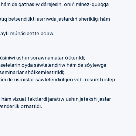
ı hám
de
qatnası
w
dárejesin
,
onıń minez-qulıq
q
a
alıq
belsendilik
ti asırıwda jaslardıń sherikligi hám
aylı
m
ú
n
á
s
i
bette bolı
w
.
úsiniw
i ushın sorawnamalar
ótkerildi;
selelerin oyda s
á
wlelendiriw hám
de
sóylewge
 seminarlar
shólkemlestirildi;
hám
de
usınıslar sáwlelendirilgen veb-resurstı islep
hám vizual faktl
e
rdi jaratıw ushın jetekshi jaslar
enderlik
ornat
ı
ld
ı
.