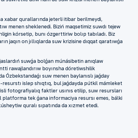
a xabar quralları
nda
jet
erli
itibar berilmeydi,
ıtıw
menen sheklenedi. Biziń maqsetimiz suwdı tejew
ligin kórsetip, bunı ózgert
t
i
ri
w bolıp tabıladı. Biz
arın jaqın on jıllıqlarda suw
krizisine dıqqat
qaratıwǵa
: jaslardıń suwǵa bolǵan m
ú
n
á
s
i
betin anıqlaw
nt
t
i rawajlandırıw boyı
nsha dóretiwshilik
ada Ózbekstandaǵı suw menen baylanıslı jaǵday
resurstı islep shıqtıq,
bu
l jaǵdayda pútkil mámleket
sli fotografi
yalıq
faktl
e
r usınıs etilip, suw resursları
l platforma tek
ǵana informaciya resursı
emes
, bálki
 kúsheytiw quralı
sıpatında da
xızmet etedi.