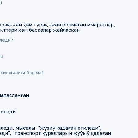
)
урақ-жай ҳәм турақ -жай болмаған имаратлар,
ктлери ҳәм басқалар жайласқан
иледи?
ри
мкиншилиги бар ма?
атасланған
 өседи
еди, мысалы, "жүзиў қадаған етиледи",
ди", "транспорт қуралларын жуўыў қадаған