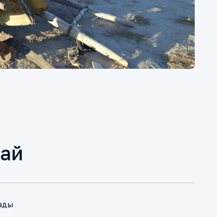
сай
нады