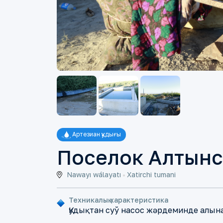
Артезиан қудығы
Поселок Алтын
Nawayı wálayatı
Xatirchi tumani
Техникалық характеристика
Қудықтан суў насос жәрдеминде алы