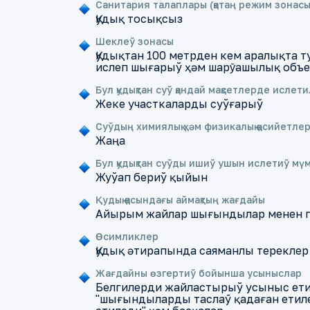
Санитария талаплары (қатаң режим зонасы
Қудық тосықсыз
Шеклеў зонасы
Қудықтан 100 метрден кем аралықта т
ислеп шығарыў ҳәм шарȳашылық объе
Бул қудықтан суў қандай мақсетлерде ислет
Жеке участкаларды суўғарыў
Суўдың химиялық ҳәм физикалық қәсийетле
Жаңа
Бул қудықтан суўды ишиў ушын ислетиў мү
Жуўап бериў қыйын
Қудық қасындағы аймақтың жағдайы
Айырым жайлар шығындылар менен п
Өсимликлер
Қудық әтирапында саяманлы тереклер
Жағдайны өзгертиў бойынша усыныслар
Белгилерди жайластырыў усыныс етил
"шығындыларды таслаȳ қадаған етиле