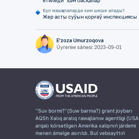
етиледи" ҳәм басқалар
Бул машқалаларди ким шеше алады?
Жер асты суўын қорғаў инспекциясы
E’zoza Umurzoqova
Úyreniw sánesi: 2023-09-01
“Suv bormi?”(Suw barma?) grant joybarı
AQSh Xalıq aralıq rawajlanıw agentligi (USA
arqalı kórsetilgen Amerika xalqınıń járdemi
menen ámelge asırıldı. Bul vebsayttıń