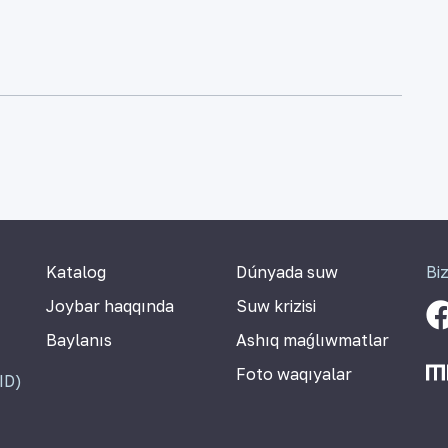
Katalog
Dúnyada suw
Bi
Joybar haqqında
Suw krizisi
Baylanıs
Ashıq maǵlıwmatlar
Foto waqıyalar
ID)