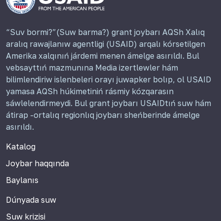
“Suv bormi?”(Suw barma?) grant joybarı AQSh Xalıq
aralıq rawajlanıw agentligi (USAID) arqalı kórsetilgen
Amerika xalqınıń járdemi menen ámelge asırıldı. Bul
vebsayttıń mazmunına Media izertlewler hám
bilimlendiriw islenbeleri orayı juwapker bolıp, ol USAID
yamasa AQSh húkimetiniń rásmiy kózqarasın
sáwlelendirmeydi. Bul grant joybarı USAIDtıń suw hám
átirap -ortalıq regionlıq joybarı sheńberinde ámelge
asırıldı.
Katalog
Joybar haqqında
Baylanıs
Dúnyada suw
Suw krizisi