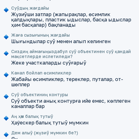
Суўдың жағдайы
Жүзиўши затлар (жапырақлар, өсимлик
қалдықлары, пластик ыдыслар, басқа ыдыслар
ҳәм басқалар) бақланады
Жаға сызығының жағдайы
Шығындылар суў менен алып келинген
Сиздиң аймағыңыздабул суў объектинен суў қандай
мақсетлерде ислетиледи?
Жеке участкаларды суўғарыў
Канал бойлап өсимликлер
Жабайы өсимликлер, тереклер, путалар, от-
шөплер
Суў объектиниң контуры
Суў объекти анық контурға ийе емес, көплеген
каналлар бар
Аң ҳәм балық тутыў
Ҳәȳескер балық тутыў мүмкин
Дем алыў (жүзиў мүмкин бе?)