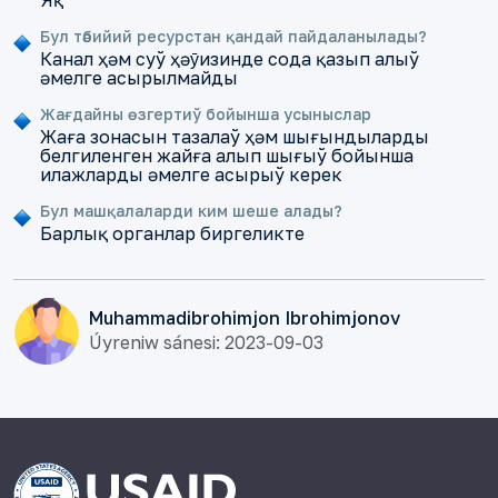
Яқ
Бул тәбийий ресурстан қандай пайдаланылады?
Канал ҳәм суў ҳәȳизинде сода қазып алыў
әмелге асырылмайды
Жағдайны өзгертиў бойынша усыныслар
Жаға зонасын тазалаў ҳәм шығындыларды
белгиленген жайға алып шығыў бойынша
илажларды әмелге асырыў керек
Бул машқалаларди ким шеше алады?
Барлық органлар биргеликте
Muhammadibrohimjon Ibrohimjonov
Úyreniw sánesi: 2023-09-03