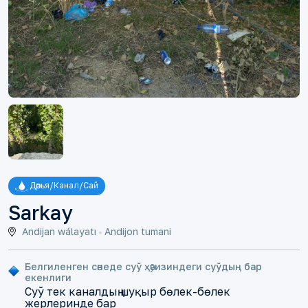
Дәрья/Канал/Сай
Sarkay
Andijan wálayatı
Andijon tumani
Белгиленген сәнеде суў ҳәȳизиндеги суўдың бар
екенлиги
Суў тек каналдың шуқыр бөлек-бөлек
жерлеринде бар