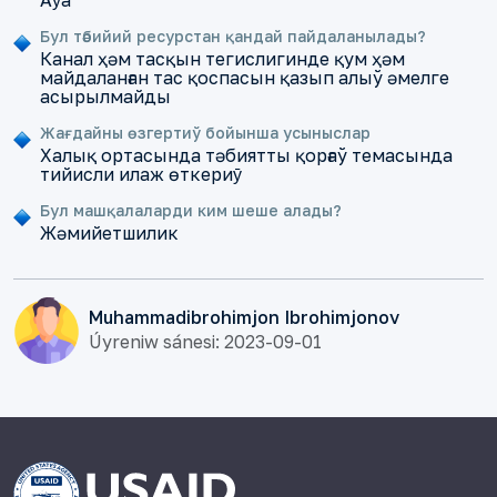
Аȳа
Бул тәбийий ресурстан қандай пайдаланылады?
Канал ҳәм тасқын тегислигинде қум ҳәм
майдаланған тас қоспасын қазып алыў әмелге
асырылмайды
Жағдайны өзгертиў бойынша усыныслар
Халық ортасында тәбиятты қорғаў темасында
тийисли илаж өткериȳ
Бул машқалаларди ким шеше алады?
Жәмийетшилик
Muhammadibrohimjon Ibrohimjonov
Úyreniw sánesi: 2023-09-01