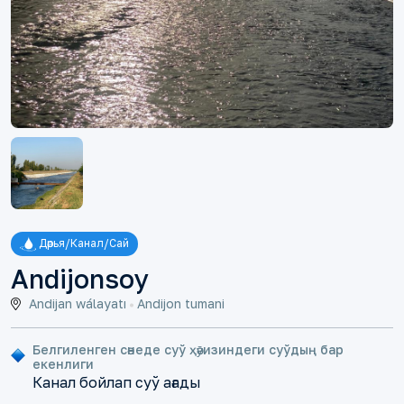
Дәрья/Канал/Сай
Andijonsoy
Andijan wálayatı
Andijon tumani
Белгиленген сәнеде суў ҳәȳизиндеги суўдың бар
екенлиги
Канал бойлап суў ағады