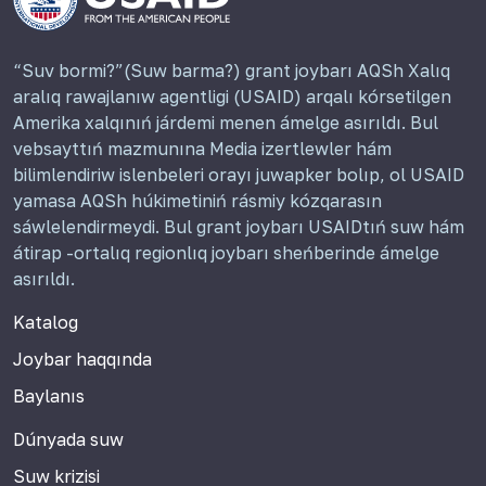
“Suv bormi?”(Suw barma?) grant joybarı AQSh Xalıq
aralıq rawajlanıw agentligi (USAID) arqalı kórsetilgen
Amerika xalqınıń járdemi menen ámelge asırıldı. Bul
vebsayttıń mazmunına Media izertlewler hám
bilimlendiriw islenbeleri orayı juwapker bolıp, ol USAID
yamasa AQSh húkimetiniń rásmiy kózqarasın
sáwlelendirmeydi. Bul grant joybarı USAIDtıń suw hám
átirap -ortalıq regionlıq joybarı sheńberinde ámelge
asırıldı.
Katalog
Joybar haqqında
Baylanıs
Dúnyada suw
Suw krizisi