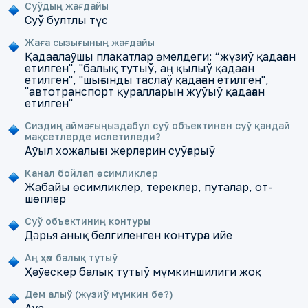
Суўдың жағдайы
Суў бултлы түс
Жаға сызығының жағдайы
Қадағалаȳшы плакатлар әмелдеги: “жүзиў қадаған
етилген", "балық тутыў, аң қылыў қадаған
етилген", "шығынды таслаў қадаған етилген",
"автотранспорт қуралларын жуўыў қадаған
етилген"
Сиздиң аймағыңыздабул суў объектинен суў қандай
мақсетлерде ислетиледи?
Аȳыл хожалығы жерлерин суўғарыў
Канал бойлап өсимликлер
Жабайы өсимликлер, тереклер, путалар, от-
шөплер
Суў объектиниң контуры
Дǝрья анық белгиленген контурға ийе
Аң ҳәм балық тутыў
Ҳәȳескер балық тутыў мүмкиншилиги жоқ
Дем алыў (жүзиў мүмкин бе?)