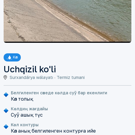
Көл
Uchqizil ko'li
Surxandárya wálayatı
Termiz tumani
Белгиленген сәнеде көлда суў бар екенлиги
Көл толық
Көлдиң жағдайы
Суў ашық түс
Kөл контуры
Көл анық белгиленген контурға ийе