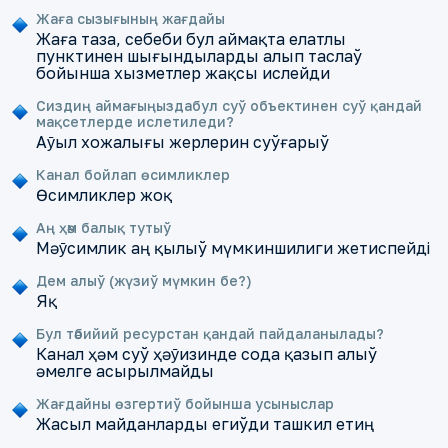
Жаға сызығының жағдайы
Жаға таза, себеби бул аймақта елатлы
пунктинен шығындыларды алып таслаў
бойынша хызметлер жақсы ислейди
Сиздиң аймағыңыздабул суў объектинен суў қандай
мақсетлерде ислетиледи?
Аȳыл хожалығы жерлерин суўғарыў
Канал бойлап өсимликлер
Өсимликлер жоқ
Аң ҳәм балық тутыў
Мәȳсимлик аң қылыў мүмкиншилиги жетиспейді
Дем алыў (жүзиў мүмкин бе?)
Яқ
Бул тәбийий ресурстан қандай пайдаланылады?
Канал ҳәм суў ҳәȳизинде сода қазып алыў
әмелге асырылмайды
Жағдайны өзгертиў бойынша усыныслар
Жасыл майданларды егиўди ташкил етиң