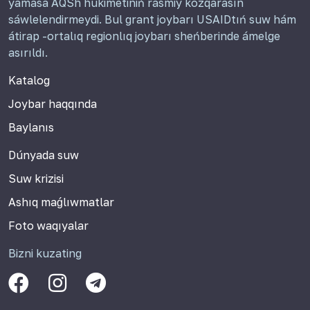
yamasa AQSh húkimetiniń rásmiy kózqarasın
sáwlelendirmeydi. Bul grant joybarı USAIDtıń suw hám
átirap -ortalıq regionlıq joybarı sheńberinde ámelge
asırıldı.
Katalog
Joybar haqqında
Baylanıs
Dúnyada suw
Suw krizisi
Ashıq maǵlıwmatlar
Foto waqıyalar
Bizni kuzating