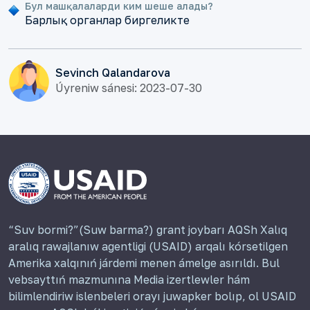
Бул машқалаларди ким шеше алады?
Барлық органлар биргеликте
Sevinch Qalandarova
Úyreniw sánesi: 2023-07-30
“Suv bormi?”(Suw barma?) grant joybarı AQSh Xalıq
aralıq rawajlanıw agentligi (USAID) arqalı kórsetilgen
Amerika xalqınıń járdemi menen ámelge asırıldı. Bul
vebsayttıń mazmunına Media izertlewler hám
bilimlendiriw islenbeleri orayı juwapker bolıp, ol USAID