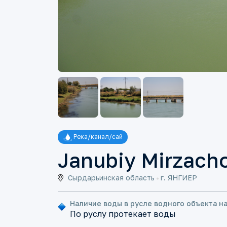
Река/канал/сай
Janubiy Mirzacho
Сырдарьинская область
г. ЯНГИЕР
Наличие воды в русле водного объекта н
По руслу протекает воды