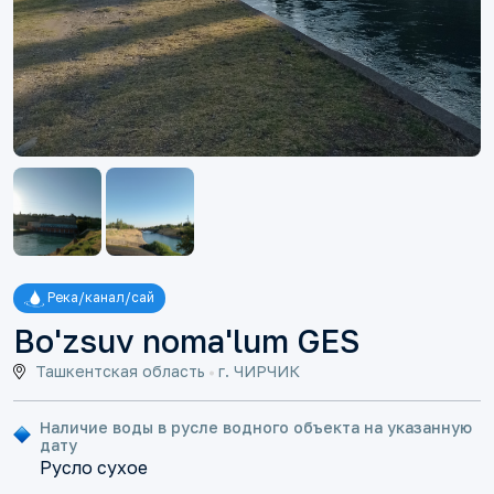
Река/канал/сай
Bo'zsuv noma'lum GES
Ташкентская область
г. ЧИРЧИК
Наличие воды в русле водного объекта на указанную
дату
Русло сухое