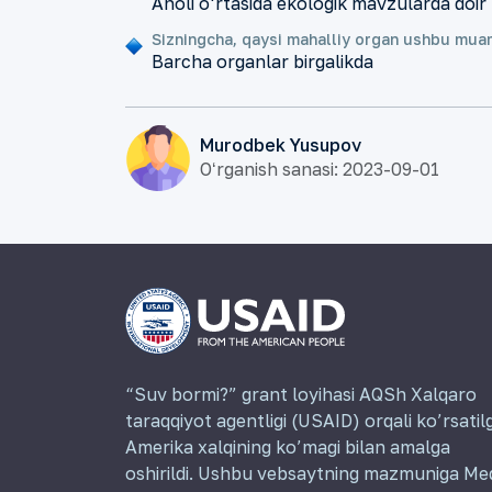
Aholi o‘rtasida ekologik mavzularda doir 
Sizningcha, qaysi mahalliy organ ushbu muam
Barcha organlar birgalikda
Murodbek Yusupov
Oʻrganish sanasi: 2023-09-01
“Suv bormi?” grant loyihasi AQSh Xalqaro
taraqqiyot agentligi (USAID) orqali ko’rsatil
Amerika xalqining ko’magi bilan amalga
oshirildi. Ushbu vebsaytning mazmuniga Me