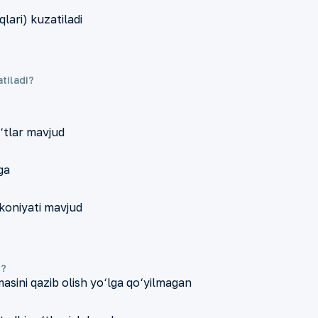
qlari) kuzatiladi
tiladi?
o‘tlar mavjud
ga
mkoniyati mavjud
i?
asini qazib olish yo‘lga qo‘yilmagan