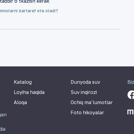
tadbir o‘tkazish kerak
molarni bartaraf eta oladi?
Katalog
Dunyoda suv
Bi
Loyiha haqida
Suv inqirozi
Aloqa
Ochiq ma’lumotlar
Foto hikoyalar
gan
dia