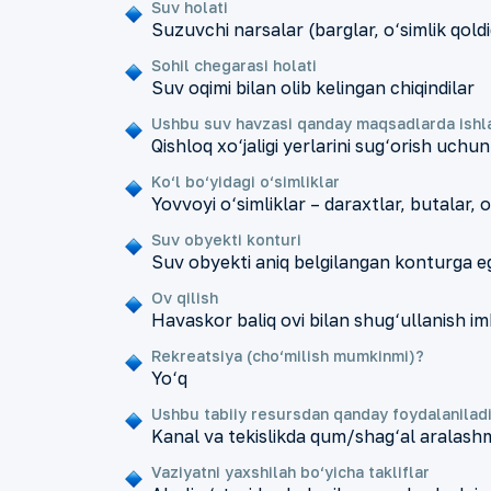
Suv holati
Suzuvchi narsalar (barglar, o‘simlik qoldi
Sohil chegarasi holati
Suv oqimi bilan olib kelingan chiqindilar
Ushbu suv havzasi qanday maqsadlarda ishla
Qishloq xo‘jaligi yerlarini sug‘orish uchun
Ko‘l bo‘yidagi o‘simliklar
Yovvoyi o‘simliklar – daraxtlar, butalar, 
Suv obyekti konturi
Suv obyekti aniq belgilangan konturga e
Ov qilish
Havaskor baliq ovi bilan shug‘ullanish i
Rekreatsiya (cho‘milish mumkinmi)?
Yo‘q
Ushbu tabiiy resursdan qanday foydalanilad
Kanal va tekislikda qum/shag‘al aralashm
Vaziyatni yaxshilah bo‘yicha takliflar