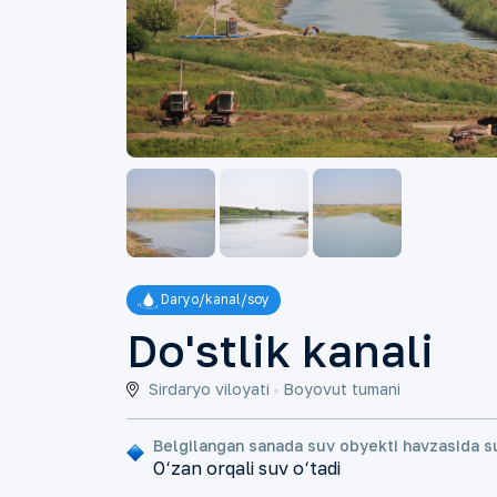
Daryo/kanal/soy
Do'stlik kanali
Sirdaryo viloyati
Boyovut tumani
Belgilangan sanada suv obyekti havzasida s
O‘zan orqali suv o‘tadi