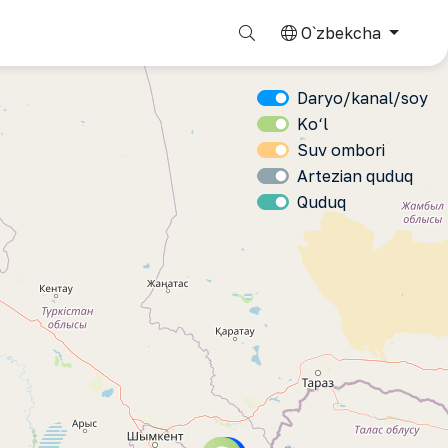
O`zbekcha
Daryo/kanal/soy
Ko‘l
Suv ombori
Artezian quduq
Quduq